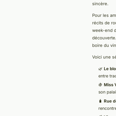
sincère.
Pour les a
récits de r
week-end da
découverte.
boire du vin
Voici une s
🌿
Le bl
entre tra
🍇
Miss 
son pala
🧳
Rue d
rencontr