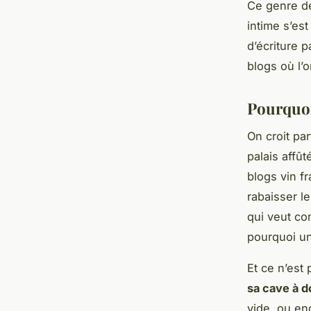
Ce genre de
intime s’est
d’écriture 
blogs où l’
Pourquoi
On croit par
palais affût
blogs vin fr
rabaisser l
qui veut co
pourquoi un
Et ce n’est
sa cave à d
vide, ou en