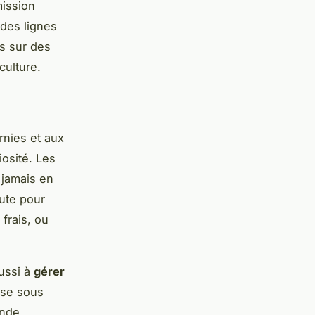
mission
 des lignes
is sur des
culture.
rnies et aux
iosité. Les
 jamais en
oute pour
frais, ou
aussi à
gérer
ise sous
onde