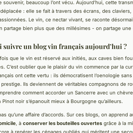
 souvenir, beaucoup l’ont vécu. Aujourd’hui, cette trans
 déplacée : elle se fait à travers des écrans, des claviers,
passionnées. Le vin, ce nectar vivant, se raconte désorma
on partage bien plus que des millésimes - on partage une 
 suivre un blog vin français aujourd’hui ?
fois que le vin est réservé aux initiés, aux caves bien fou
és. C’est oublier que le plaisir du vin commence par la cur
ançais ont cette vertu : ils démocratisent l’oenologie sans
e prestige. Ils deviennent de véritables compagnons de r
mprendre comment accorder un Sancerre avec un chèvre 
 Pinot noir s’épanouit mieux à Bourgogne qu’ailleurs.
 pas qu’une affaire d’accords. Sur ces blogs, on apprend 
omicile
, à
conserver les bouteilles ouvertes
grâce à la m
core à repérer les cépages oubliés qui méritent une sec