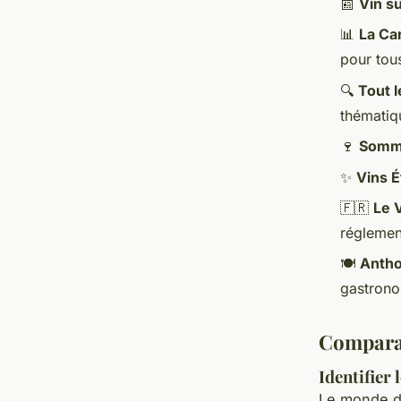
📰
Vin su
📊
La Car
pour tou
🔍
Tout l
thématiq
🍷
Somme
✨
Vins 
🇫🇷
Le 
réglemen
🍽️
Anth
gastrono
Comparat
Identifier 
Le monde de