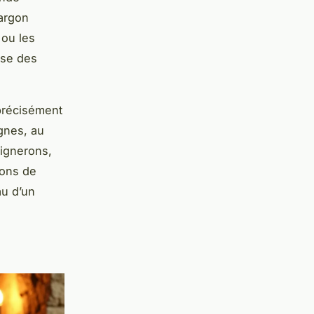
jargon
 ou les
se des
 précisément
gnes, au
vignerons,
ions de
au d’un