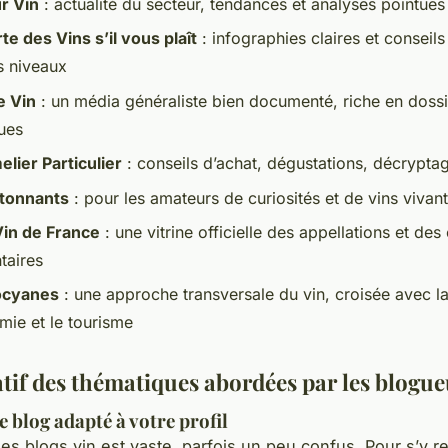
r Vin
: actualité du secteur, tendances et analyses pointues
te des Vins s’il vous plaît
: infographies claires et conseils
s niveaux
e Vin
: un média généraliste bien documenté, riche en dossi
ues
lier Particulier
: conseils d’achat, dégustations, décrypta
Étonnants
: pour les amateurs de curiosités et de vins vivan
Vin de France
: une vitrine officielle des appellations et des
taires
ocyanes
: une approche transversale du vin, croisée avec l
mie et le tourisme
if des thématiques abordées par les blogue
le blog adapté à votre profil
s blogs vin est vaste, parfois un peu confus. Pour s’y re