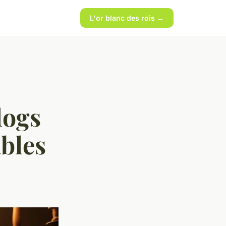
L'or blanc des rois →
logs
ables