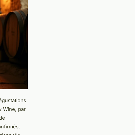
dégustations
y Wine, par
 de
onfirmés.