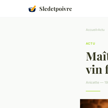
Sledetpoivre
Accueil
›
Actu
ACTU
Maît
vin 
Anicette — 19