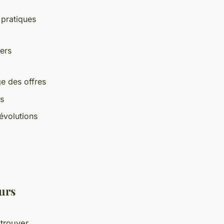
 pratiques
ers
ge des offres
ts
 évolutions
a
urs
trouver,