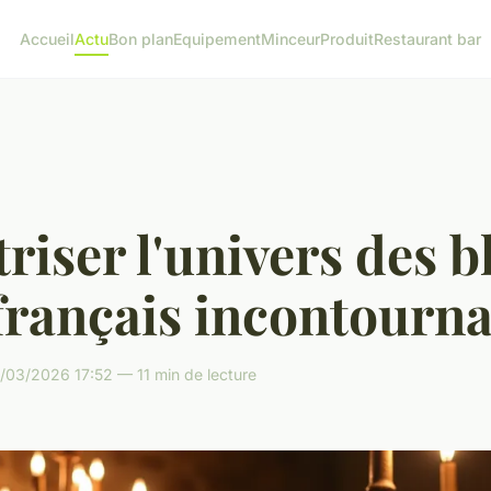
Accueil
Actu
Bon plan
Equipement
Minceur
Produit
Restaurant bar
riser l'univers des b
français incontourn
/03/2026 17:52 — 11 min de lecture