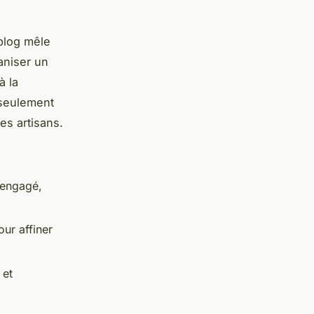
blog mêle
aniser un
à la
 seulement
es artisans.
 engagé,
ur affiner
 et