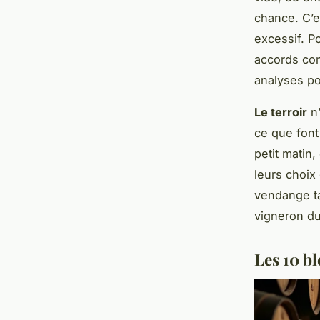
chance. C’e
excessif. P
accords co
analyses po
Le terroir
n’
ce que font
petit matin
leurs choix
vendange ta
vigneron du
Les 10 b