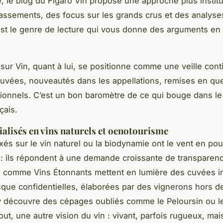
, le blog du Figaro Vin propose une approche plus institu
assements, des focus sur les grands crus et des analyse
st le genre de lecture qui vous donne des arguments en 
 sur Vin, quant à lui, se positionne comme une veille cont
cuvées, nouveautés dans les appellations, remises en qu
tionnels. C’est un bon baromètre de ce qui bouge dans l
çais.
ialisés en vins naturels et oenotourisme
xés sur le vin naturel ou la biodynamie ont le vent en pou
: ils répondent à une demande croissante de transparen
 comme Vins Étonnants mettent en lumière des cuvées in
sque confidentielles, élaborées par des vignerons hors d
y découvre des cépages oubliés comme le Peloursin ou l
tout, une autre vision du vin : vivant, parfois rugueux, mai