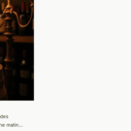
 des
che matin…