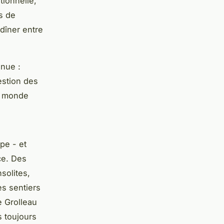
tionnelle,
s de
dîner entre
inue :
estion des
e monde
pe - et
ce. Des
solites,
es sentiers
e Grolleau
s toujours