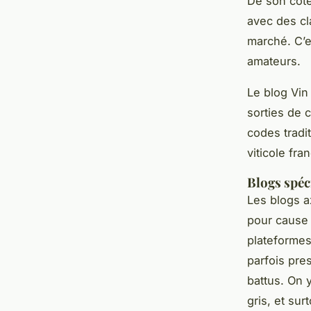
De son côté
avec des cl
marché. C’e
amateurs.
Le blog Vin
sorties de 
codes tradi
viticole fran
Blogs spéc
Les blogs a
pour cause 
plateformes
parfois pre
battus. On 
gris, et sur