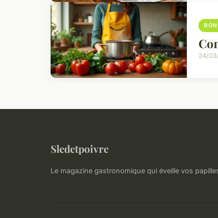
BON
Com
24/03
Sledetpoivre
Le magazine gastronomique qui éveille vos papille