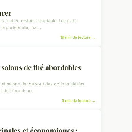
urer
rs tout en restant abordable. Les plats
 portefeuille, mai...
19 min de lecture →
 salons de thé abordables
et salons de thé sont des options idéales.
 doit fournir un...
5 min de lecture →
ginales et économiques :