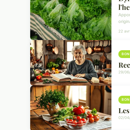
l'h
Appor
origi
22 avr
BON
Rec
29/06
BON
Les
02/04