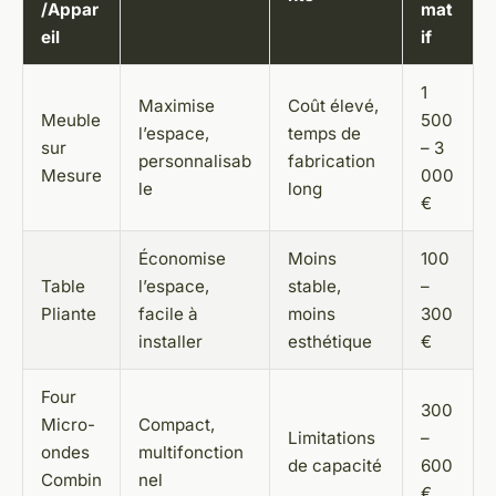
/Appar
mat
eil
if
1
Maximise
Coût élevé,
Meuble
500
l’espace,
temps de
sur
– 3
personnalisab
fabrication
Mesure
000
le
long
€
Économise
Moins
100
Table
l’espace,
stable,
–
Pliante
facile à
moins
300
installer
esthétique
€
Four
300
Micro-
Compact,
Limitations
–
ondes
multifonction
de capacité
600
Combin
nel
€